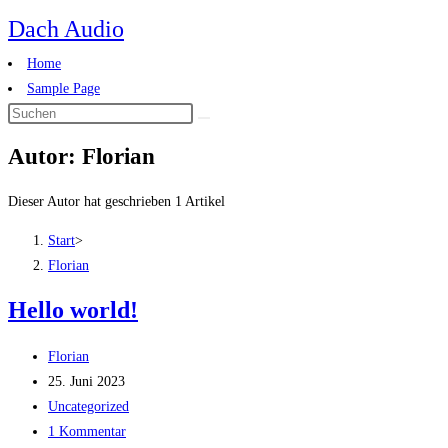
Zum
Dach Audio
Inhalt
Home
springen
Sample Page
Diese
Website
Autor:
Florian
durchsuchen
Dieser Autor hat geschrieben 1 Artikel
Start
>
Florian
Hello world!
Beitrags-
Florian
Autor:
Beitrag
25. Juni 2023
veröffentlicht:
Beitrags-
Uncategorized
Kategorie:
Beitrags-
1 Kommentar